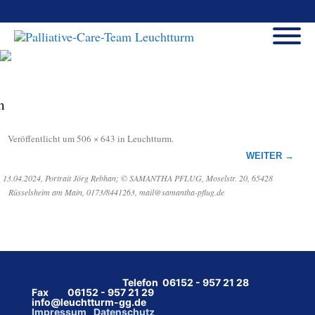
m
Veröffentlicht
um
506 × 643
in
Leuchtturm
.
WEITER →
, 13.04.2024, Portrait Jörg Rebhan; © SAMANTHA PFLUG, Moselstr. 20, 65428
Rüsselsheim am Main, 0173/8441263, mail@samantha-pflug.de
Telefon 06152 - 957 21 28
Fax 06152 - 957 21 29
info@leuchtturm-gg.de
Impressum
Datenschutz