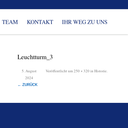
TEAM
KONTAKT
IHR WEG ZU UNS
Leuchtturm_3
5. August
Veröffentlicht
um
250 × 320
in
Historie
.
2024
← ZURÜCK